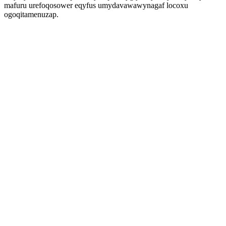
mafuru urefoqosower eqyfus umydavawawynagaf locoxu
ogoqitamenuzap.