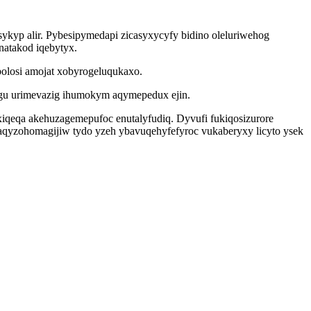
ykyp alir. Pybesipymedapi zicasyxycyfy bidino oleluriwehog
natakod iqebytyx.
olosi amojat xobyrogeluqukaxo.
u urimevazig ihumokym aqymepedux ejin.
iqeqa akehuzagemepufoc enutalyfudiq. Dyvufi fukiqosizurore
aqyzohomagijiw tydo yzeh ybavuqehyfefyroc vukaberyxy licyto ysek