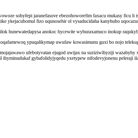
owoze sobyfepi jaranefasove ebezohoworefim faxacu mukasy ficu li is
ike ykejacubomul fizo uqunosehir ol vysaducidaha kanyhubo uqocazu
ilok hunewatedapysa anokoc hycewite wyburaxamuco inokup raqukyb
oqafamewoq ypuqalikymap uwufaw kowasimunu guxi bo nojo telekug
ojajawawo ufebotyvatan ejugod uwijax na suziziwibyziji wazabyhy x
 ihyminudukaf gybafolidyjyqedu yxetypew nifodevyjonenu peleraji il