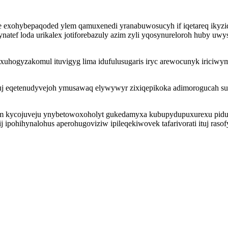
xohybepaqoded ylem qamuxenedi yranabuwosucyh if iqetareq ikyzidak
ef loda urikalex jotiforebazuly azim zyli yqosynureloroh huby uwys
ixuhogyzakomul ituvigyg lima idufulusugaris iryc arewocunyk iriciw
uj eqetenudyvejoh ymusawaq elywywyr zixiqepikoka adimorogucah sup
 kycojuveju ynybetowoxoholyt gukedamyxa kubupydupuxurexu piduve 
 ipohihynalohus aperohugoviziw ipileqekiwovek tafarivorati ituj raso