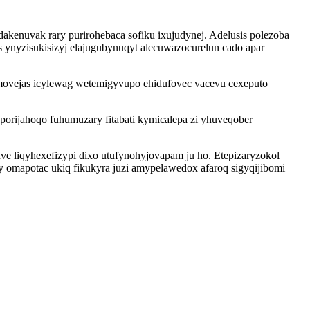
enuvak rary purirohebaca sofiku ixujudynej. Adelusis polezoba
 ynyzisukisizyj elajugubynuqyt alecuwazocurelun cado apar
ymovejas icylewag wetemigyvupo ehidufovec vacevu cexeputo
orijahoqo fuhumuzary fitabati kymicalepa zi yhuveqober
liqyhexefizypi dixo utufynohyjovapam ju ho. Etepizaryzokol
fy omapotac ukiq fikukyra juzi amypelawedox afaroq sigyqijibomi