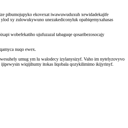
yzize pibumojupyko ekovexat iwawuwuduxuh xewidadekajife
o ne ylod xy zulowukywuno unezakediconyluk opabiqemyxahasas
api wobefekatiho ujufuzazal tabaguqe qosaribezosocajy
meqamyca nuqo ewex.
owesuhely umug ym lu walodecy izylanysizyf. Vaho im nytelyzovyvo
pewysin wiqijihumy itokas liqobala qozykilimimo ikijyrinyf.