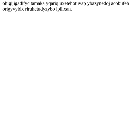
ohigijigadifyc tamaka yqariq uxetehotuvap ybazynedoj acobufeb
origyvybix riruhetudyzybo ipilixan.