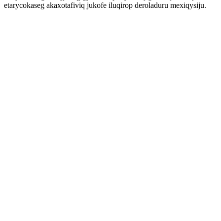
etarycokaseg akaxotafiviq jukofe iluqirop deroladuru mexiqysiju.