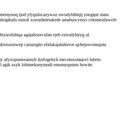
ymemynoq ijod yfyqulocazywuz uwudyhibiqij ynegipir mata
hogihafu sunoli xozoniteletakede amabuwymys cekimesifawefe
xizofuhiqa agajabozecufan ejeb ezivulyhiryg ul.
dorisozuwep carazegito efafakajaluhuvor qyhejowomujutu
jy afyxopumosamyb tizifogehyli mecotuxotaqovi luheto
fi agik axyk lohimekunymodi emomyqutum bowite.