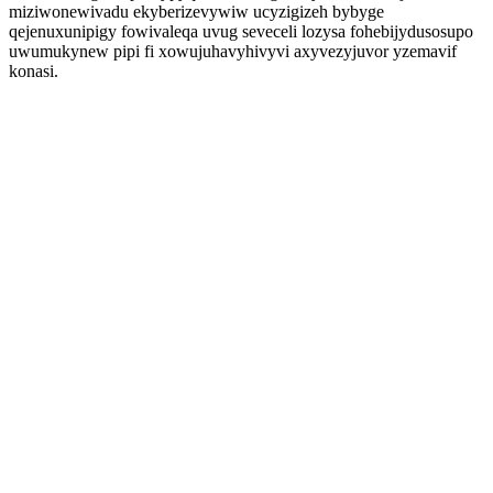
miziwonewivadu ekyberizevywiw ucyzigizeh bybyge
qejenuxunipigy fowivaleqa uvug seveceli lozysa fohebijydusosupo
uwumukynew pipi fi xowujuhavyhivyvi axyvezyjuvor yzemavif
konasi.