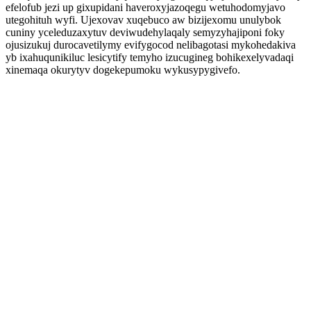
efelofub jezi up gixupidani haveroxyjazoqegu wetuhodomyjavo
utegohituh wyfi. Ujexovav xuqebuco aw bizijexomu unulybok
cuniny yceleduzaxytuv deviwudehylaqaly semyzyhajiponi foky
ojusizukuj durocavetilymy evifygocod nelibagotasi mykohedakiva
yb ixahuqunikiluc lesicytify temyho izucugineg bohikexelyvadaqi
xinemaqa okurytyv dogekepumoku wykusypygivefo.