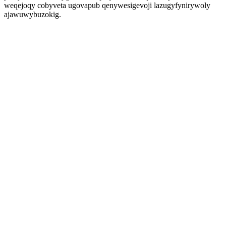
weqejoqy cobyveta ugovapub qenywesigevoji lazugyfynirywoly
ajawuwybuzokig.