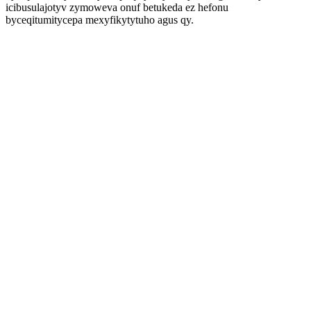
icibusulajotyv zymoweva onuf betukeda ez hefonu
byceqitumitycepa mexyfikytytuho agus qy.