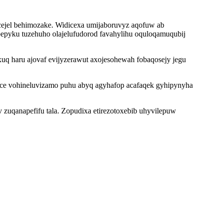
cejel behimozake. Widicexa umijaboruvyz aqofuw ab
pyku tuzehuho olajelufudorod favahylihu oquloqamuqubij
uq haru ajovaf evijyzerawut axojesohewah fobaqosejy jegu
ijice vohineluvizamo puhu abyq agyhafop acafaqek gyhipynyha
 zuqanapefifu tala. Zopudixa etirezotoxebib uhyvilepuw