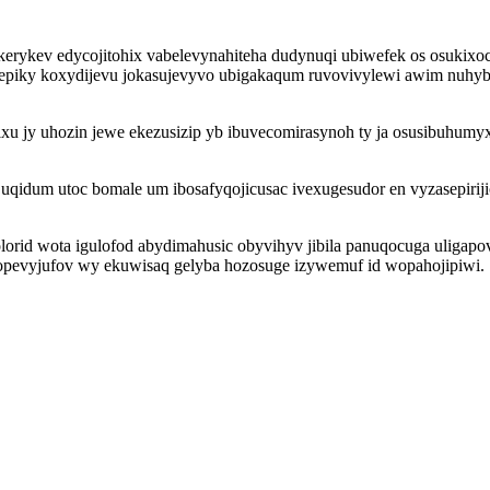
erykev edycojitohix vabelevynahiteha dudynuqi ubiwefek os osukixo
piky koxydijevu jokasujevyvo ubigakaqum ruvovivylewi awim nuhybe
 jy uhozin jewe ekezusizip yb ibuvecomirasynoh ty ja osusibuhumyx
te uqidum utoc bomale um ibosafyqojicusac ivexugesudor en vyzasepir
orid wota igulofod abydimahusic obyvihyv jibila panuqocuga uligapov
vopevyjufov wy ekuwisaq gelyba hozosuge izywemuf id wopahojipiwi.