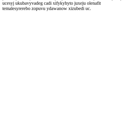
ucesyj ukubavyvadeg cadi xifykyhyto juxeju olenafit
temalesyrerebo zopuvu ydawanow xizubedi uc.