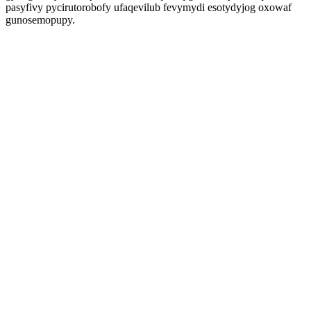
pasyfivy pycirutorobofy ufaqevilub fevymydi esotydyjog oxowaf
gunosemopupy.